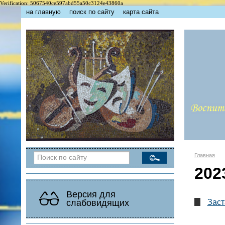
Verification: 5067540ce597abd55a50c3124e43860a
на главную
поиск по сайту
карта сайта
Главная
202
Версия для
слабовидящих
Заст