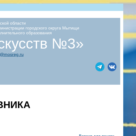
ской области
министрации городского округа Мытищи
лнительного образования
скусств №3»
3@mosreg.ru
АВНИКА