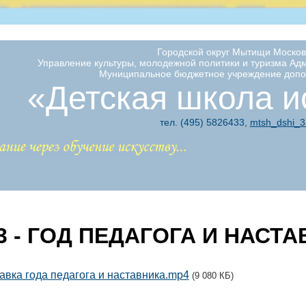
Городской округ Мытищи Москов
Управление культуры, молодежной политики и туризма Ад
Муниципальное бюджетное учреждение допо
«Детская школа и
тел. (495) 5826433,
mtsh_dshi_
3 - ГОД ПЕДАГОГА И НАСТ
авка года педагога и наставника.mp4
(9 080 КБ)