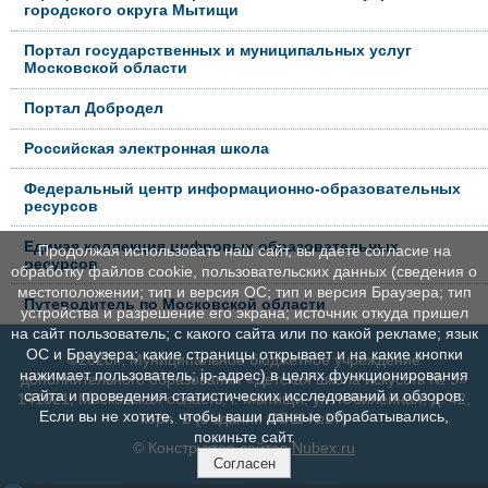
городского округа Мытищи
Портал государственных и муниципальных услуг
Московской области
Портал Добродел
Российская электронная школа
Федеральный центр информационно-образовательных
ресурсов
Единая коллекция цифровых образовательных
Продолжая использовать наш сайт, вы даете согласие на
ресурсов
обработку файлов cookie, пользовательских данных (сведения о
местоположении; тип и версия ОС; тип и версия Браузера; тип
Путеводитель по Московской области
устройства и разрешение его экрана; источник откуда пришел
на сайт пользователь; с какого сайта или по какой рекламе; язык
ОС и Браузера; какие страницы открывает и на какие кнопки
©2020г., Муниципальное бюджетное учреждение
нажимает пользователь; ip-адрес) в целях функционирования
дополнительного образования «Детская школа искусств № 3»
сайта и проведения статистических исследований и обзоров.
141021, Московская область, г. Мытищи, ул. Юбилейная, д. 42,
Если вы не хотите, чтобы ваши данные обрабатывались,
корп. 2 (в здании СОШ №27)
покиньте сайт.
© Конструктор сайтов
Nubex.ru
Согласен