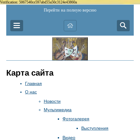
Verification: 5067540ce597abd55a50c3124e43860a
Перейти на полную версию
Карта сайта
Главная
О нас
Новости
Мультимедиа
Фотогалерея
Выступления
Видео