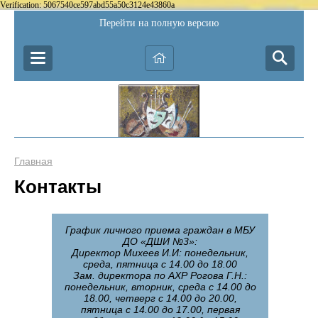
Verification: 5067540ce597abd55a50c3124e43860a
Перейти на полную версию
Главная
Контакты
График личного приема граждан в МБУ
ДО «ДШИ №3»:
Директор Михеев И.И: понедельник,
среда, пятница с 14.00 до 18.00
Зам. директора по АХР Рогова Г.Н.:
понедельник, вторник, среда с 14.00 до
18.00, четверг с 14.00 до 20.00,
пятница с 14.00 до 17.00, первая