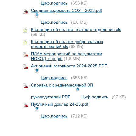
Циф.подпись
(656 КБ)
Сводная ведомость СОУТ-2023.pdf
Циф.подпись
(1,6 МБ)
Квитанция об оплате платного отделения.xls
(68 КБ)
Квитанция об оплате добровольных
пожертвований.xls
(69 КБ)
ПЛАН мероприятий по результатам
НОКОД_эцп.pdf
(1,8 МБ)
Акт оценки готовности 2024-2025.PDF
Циф.подпись
(655 КБ)
Справка о среднемесячной ЗП
руководителей.PDF
Циф.подпись
(97 КБ)
Публичный доклад 24-25.pdf
Циф.подпись
(712 КБ)