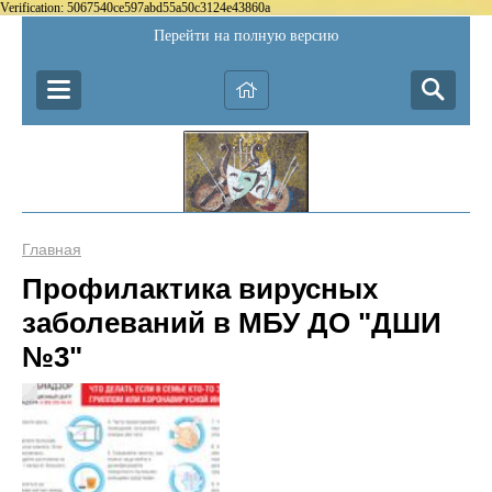
Verification: 5067540ce597abd55a50c3124e43860a
Перейти на полную версию
Главная
Профилактика вирусных
заболеваний в МБУ ДО "ДШИ
№3"