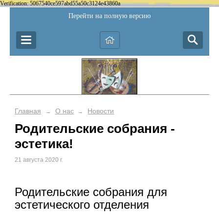
Verification: 5067540ce597abd55a50c3124e43860a
Перейти на полную версию
Главная
О нас
Новости
→
→
Родительские собрания -
эстетика!
21 августа 2020 г.
Родительские собрания для
эстетического отделения