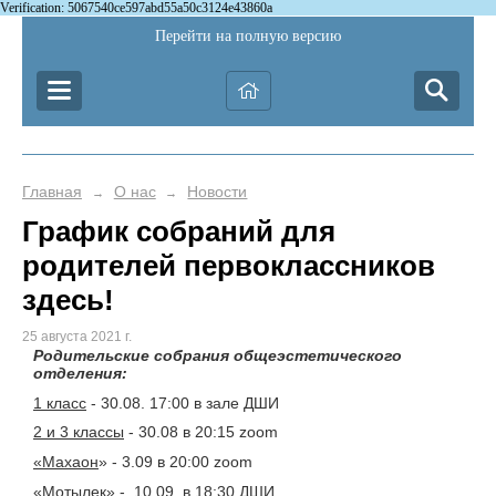
Verification: 5067540ce597abd55a50c3124e43860a
Перейти на полную версию
Главная
О нас
Новости
→
→
График собраний для
родителей первоклассников
здесь!
25 августа 2021 г.
Родительские собрания общеэстетического
отделения:
1 класс
- 30.08. 17:00 в зале ДШИ
2 и 3 классы
- 30.08 в 20:15 zoom
«Махаон
» - 3.09 в 20:00 zoom
«Мотылек»
- 10.09. в 18:30 ДШИ