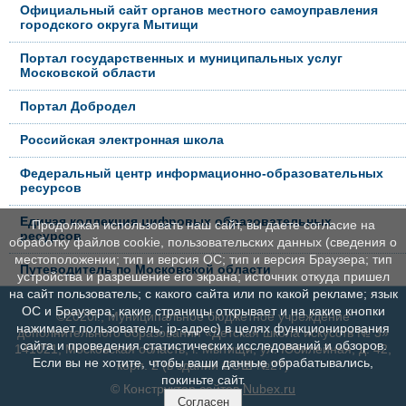
Официальный сайт органов местного самоуправления
городского округа Мытищи
Портал государственных и муниципальных услуг
Московской области
Портал Добродел
Российская электронная школа
Федеральный центр информационно-образовательных
ресурсов
Единая коллекция цифровых образовательных
Продолжая использовать наш сайт, вы даете согласие на
ресурсов
обработку файлов cookie, пользовательских данных (сведения о
местоположении; тип и версия ОС; тип и версия Браузера; тип
Путеводитель по Московской области
устройства и разрешение его экрана; источник откуда пришел
на сайт пользователь; с какого сайта или по какой рекламе; язык
ОС и Браузера; какие страницы открывает и на какие кнопки
©2020г., Муниципальное бюджетное учреждение
нажимает пользователь; ip-адрес) в целях функционирования
дополнительного образования «Детская школа искусств № 3»
сайта и проведения статистических исследований и обзоров.
141021, Московская область, г. Мытищи, ул. Юбилейная, д. 42,
Если вы не хотите, чтобы ваши данные обрабатывались,
корп. 2 (в здании СОШ №27)
покиньте сайт.
© Конструктор сайтов
Nubex.ru
Согласен