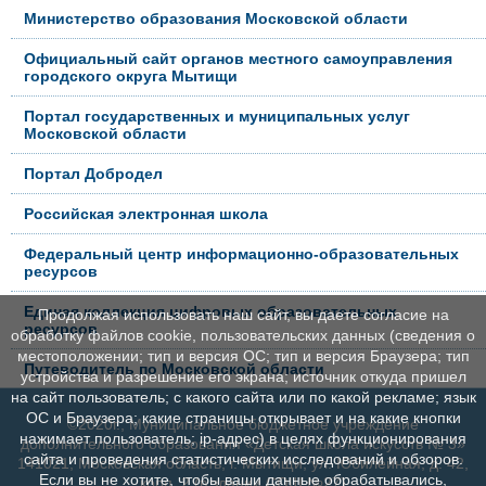
Министерство образования Московской области
Официальный сайт органов местного самоуправления
городского округа Мытищи
Портал государственных и муниципальных услуг
Московской области
Портал Добродел
Российская электронная школа
Федеральный центр информационно-образовательных
ресурсов
Единая коллекция цифровых образовательных
Продолжая использовать наш сайт, вы даете согласие на
ресурсов
обработку файлов cookie, пользовательских данных (сведения о
местоположении; тип и версия ОС; тип и версия Браузера; тип
Путеводитель по Московской области
устройства и разрешение его экрана; источник откуда пришел
на сайт пользователь; с какого сайта или по какой рекламе; язык
ОС и Браузера; какие страницы открывает и на какие кнопки
©2020г., Муниципальное бюджетное учреждение
нажимает пользователь; ip-адрес) в целях функционирования
дополнительного образования «Детская школа искусств № 3»
сайта и проведения статистических исследований и обзоров.
141021, Московская область, г. Мытищи, ул. Юбилейная, д. 42,
Если вы не хотите, чтобы ваши данные обрабатывались,
корп. 2 (в здании СОШ №27)