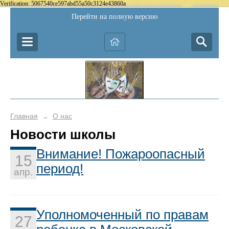
Verification: 5067540ce597abd55a50c3124e43860a
Перейти на полную версию
Главная
О нас
→
Новости школы
Внимание! Пожароопасный
15
период!
апр.
Уполномоченный по правам
27